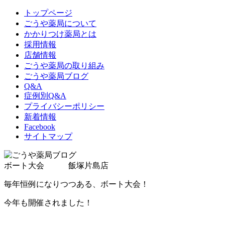
トップページ
ごうや薬局について
かかりつけ薬局とは
採用情報
店舗情報
ごうや薬局の取り組み
ごうや薬局ブログ
Q&A
症例別Q&A
プライバシーポリシー
新着情報
Facebook
サイトマップ
ボート大会 飯塚片島店
毎年恒例になりつつある、ボート大会！
今年も開催されました！