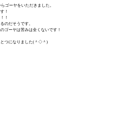
からゴーヤをいただきました。
です！
！！！
いるのだそうです。
色のゴーヤは苦みは全くないです！
とつになりました(＾◇＾)
。