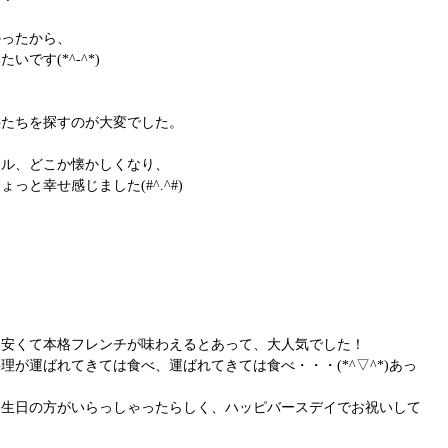
かったから、
です(*^-^*)
供たちを探すのが大変でした。
ール、どこか懐かしくなり、
と幸せ感じました(#^.^#)
！安くて本格フレンチが味わえるとあって、大人気でした！
が運ばれてきては食べ、運ばれてきては食べ・・・(*^▽^*)あっ
誕生日の方がいらっしゃったらしく、ハッピバースデイでお祝いして