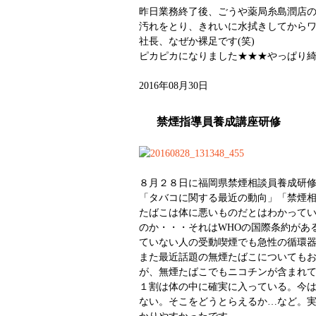
昨日業務終了後、ごうや薬局糸島潤店
汚れをとり、きれいに水拭きしてから
社長、なぜか裸足です(笑)
ピカピカになりました★★★やっぱり綺麗
2016年08月30日
禁煙指導員養成講座研修
８月２８日に福岡県禁煙相談員養成研
「タバコに関する最近の動向」「禁煙
たばこは体に悪いものだとはわかって
のか・・・それはWHOの国際条約があ
ていない人の受動喫煙でも急性の循環
また最近話題の無煙たばこについても
が、無煙たばこでもニコチンが含まれ
１割は体の中に確実に入っている。今
ない。そこをどうとらえるか…など。