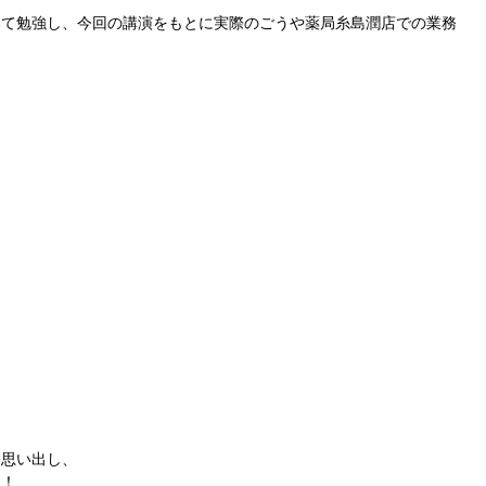
いて勉強し、今回の講演をもとに実際のごうや薬局糸島潤店での業務
★
と思い出し、
た！