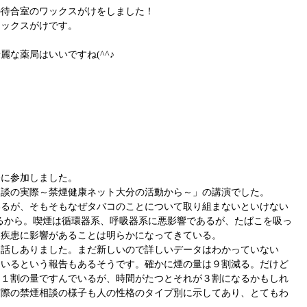
の待合室のワックスがけをしました！
ワックスがけです。
な薬局はいいですね(^^♪
修に参加しました。
相談の実際～禁煙健康ネット大分の活動から～」の講演でした。
いるが、そもそもなぜタバコのことについて取り組まないといけない
るから。喫煙は循環器系、呼吸器系に悪影響であるが、たばこを吸っ
器疾患に影響があることは明らかになってきている。
お話しありました。まだ新しいので詳しいデータはわかっていない
ているという報告もあるそうです。確かに煙の量は９割減る。だけど
は１割の量ですんでいるが、時間がたつとそれが３割になるかもしれ
実際の禁煙相談の様子も人の性格のタイプ別に示してあり、とてもわ