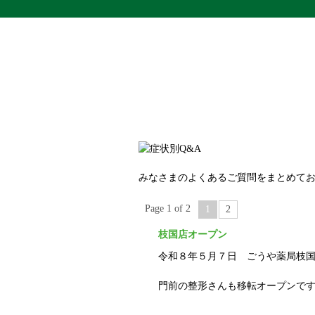
みなさまのよくあるご質問をまとめて
Page 1 of 2
1
2
枝国店オープン
令和８年５月７日 ごうや薬局枝
門前の整形さんも移転オープンです