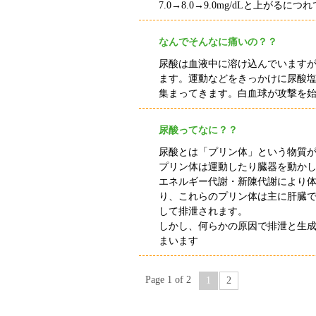
7.0→8.0→9.0mg/dL
と上がるにつれ
なんでそんなに痛いの？？
尿酸は血液中に溶け込んでいます
ます。運動などをきっかけに尿酸
集まってきます。白血球が攻撃を
尿酸ってなに？？
尿酸とは「プリン体」という物質
プリン体は運動したり臓器を動か
エネルギー代謝・新陳代謝により
り、これらのプリン体は主に肝臓
して排泄されます。
しかし、何らかの原因で排泄と生
まいます
Page 1 of 2
1
2
｜
トップページ
｜