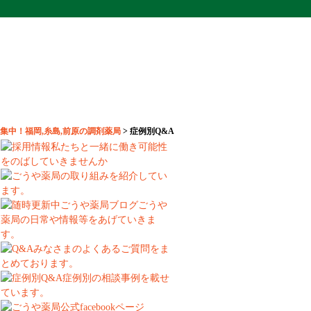
集中！福岡,糸島,前原の調剤薬局
>
症例別Q&A