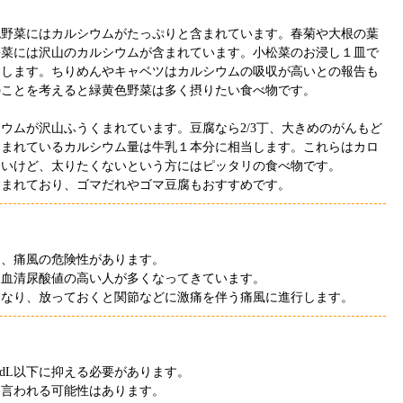
色野菜にはカルシウムがたっぷりと含まれています。春菊や大根の葉
松菜には沢山のカルシウムが含まれています。小松菜のお浸し１皿で
当します。ちりめんやキャベツはカルシウムの吸収が高いとの報告も
のことを考えると緑黄色野菜は多く摂りたい食べ物です。
シウムが沢山ふうくまれています。豆腐なら
2/3
丁、大きめのがんもど
含まれているカルシウム量は牛乳１本分に相当します。これらはカロ
たいけど、太りたくないという方にはピッタリの食べ物です。
含まれており、ゴマだれやゴマ豆腐もおすすめです。
ら、痛風の危険性があります。
、血清尿酸値の高い人が多くなってきています。
になり、放っておくと関節などに激痛を伴う痛風に進行します。
/dL
以下に抑える必要があります。
と言われる可能性はあります。