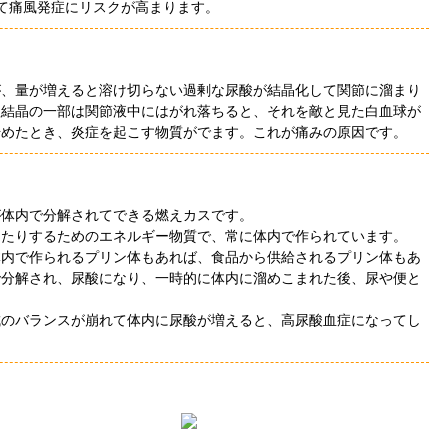
て痛風発症にリスクが高まります。
が、量が増えると溶け切らない過剰な尿酸が結晶化して関節に溜まり
塩結晶の一部は関節液中にはがれ落ちると、それを敵と見た白血球が
始めたとき、炎症を起こす物質がでます。これが痛みの原因です。
が体内で分解されてできる燃えカスです。
したりするためのエネルギー物質で、常に体内で作られています。
体内で作られるプリン体もあれば、食品から供給されるプリン体もあ
で分解され、尿酸になり、一時的に体内に溜めこまれた後、尿や便と
成のバランスが崩れて体内に尿酸が増えると、高尿酸血症になってし
ごうや薬局について
｜
かかりつけ薬局とは
｜
採用情報
｜
店舗情報
｜
ご