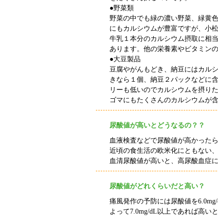
●野菜類
野菜の中でも緑の濃い野菜、緑黄
にもカルシウムが豊富ですが、小
牛乳１本分のカルシウム摂取に相
あります。他の栄養素やビタミン
●大豆製品
豆腐やがんもどき、納豆にはカル
きなら１個、納豆２パックなどに
リーも低いのでカルシウムを摂り
ゴマにもたくさんのカルシウムが
尿酸値が高いとどうなるの？？
血液検査などで尿酸値が高かった
近頃の食生活の欧米化にともない
血清尿酸値が高いと、高尿酸血症
尿酸値がどれくらいだと高い？
痛風発作の予防には尿酸値を
6.0mg
よって
7.0mg/dL
以上であれば高い