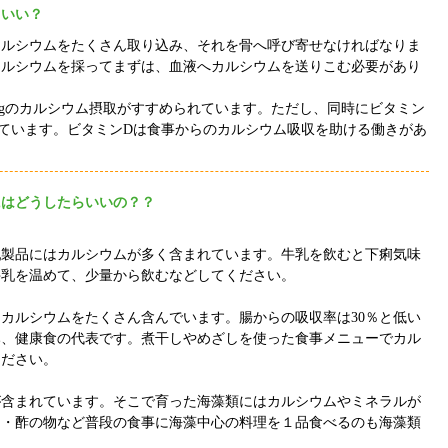
らいい？
カルシウムをたくさん取り込み、それを骨へ呼び寄せなければなりま
カルシウムを採ってまずは、血液へカルシウムを送りこむ必要があり
g
のカルシウム摂取がすすめられています。ただし、同時にビタミン
ています。ビタミン
D
は食事からのカルシウム吸収を助ける働きがあ
にはどうしたらいいの？？
乳製品にはカルシウムが多く含まれています。牛乳を飲むと下痢気味
牛乳を温めて、少量から飲むなどしてください。
はカルシウムをたくさん含んでいます。腸からの吸収率は
30
％と低い
み、健康食の代表です。煮干しやめざしを使った食事メニューでカル
ください。
が含まれています。そこで育った海藻類にはカルシウムやミネラルが
物・酢の物など普段の食事に海藻中心の料理を１品食べるのも海藻類