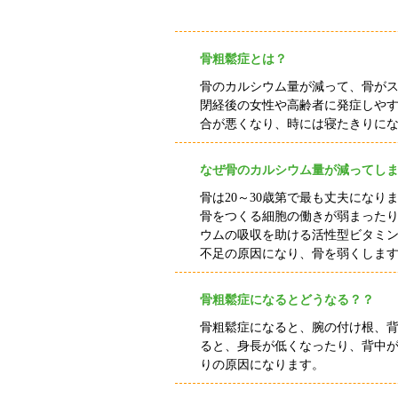
骨粗鬆症とは？
骨のカルシウム量が減って、骨が
閉経後の女性や高齢者に発症しや
合が悪くなり、時には寝たきりに
なぜ骨のカルシウム量が減ってし
骨は
20
～
30
歳第で最も丈夫になり
骨をつくる細胞の働きが弱まった
ウムの吸収を助ける活性型ビタミ
不足の原因になり、骨を弱くしま
骨粗鬆症になるとどうなる？？
骨粗鬆症になると、腕の付け根、
ると、身長が低くなったり、背中
りの原因になります。