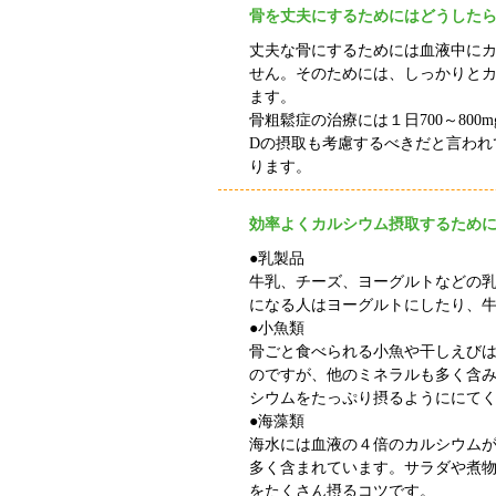
骨を丈夫にするためにはどうした
丈夫な骨にするためには血液中に
せん。そのためには、しっかりと
ます。
骨粗鬆症の治療には１日
700
～
800m
D
の摂取も考慮するべきだと言われ
ります。
効率よくカルシウム摂取するため
●乳製品
牛乳、チーズ、ヨーグルトなどの
になる人はヨーグルトにしたり、
●小魚類
骨ごと食べられる小魚や干しえび
のですが、他のミネラルも多く含
シウムをたっぷり摂るようににて
●海藻類
海水には血液の４倍のカルシウム
多く含まれています。サラダや煮
をたくさん摂るコツです。