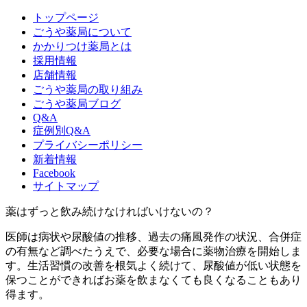
トップページ
ごうや薬局について
かかりつけ薬局とは
採用情報
店舗情報
ごうや薬局の取り組み
ごうや薬局ブログ
Q&A
症例別Q&A
プライバシーポリシー
新着情報
Facebook
サイトマップ
薬はずっと飲み続けなければいけないの？
医師は病状や尿酸値の推移、過去の痛風発作の状況、合併症
の有無など調べたうえで、必要な場合に薬物治療を開始しま
す。生活習慣の改善を根気よく続けて、尿酸値が低い状態を
保つことができればお薬を飲まなくても良くなることもあり
得ます。