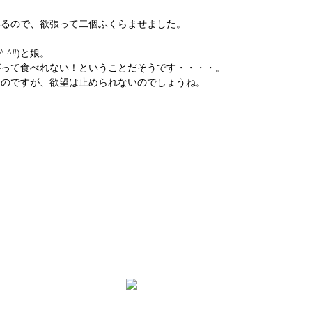
いるので、欲張って二個ふくらませました。
^#)と娘。
がって食べれない！ということだそうです・・・・。
うのですが、欲望は止められないのでしょうね。
ごうや薬局について
｜
かかりつけ薬局とは
｜
採用情報
｜
店舗情報
｜
ご