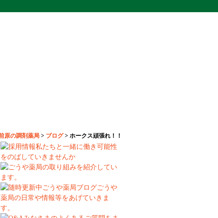
,前原の調剤薬局
>
ブログ
>
ホークス頑張れ！！