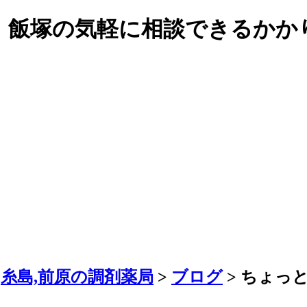
、飯塚の気軽に相談できるかか
糸島,前原の調剤薬局
>
ブログ
>
ちょっ