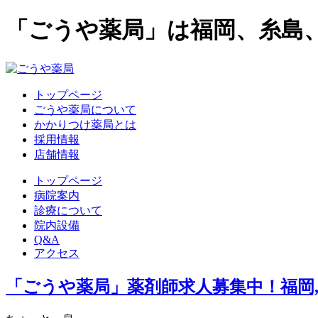
「ごうや薬局」は福岡、糸島
トップページ
ごうや薬局について
かかりつけ薬局とは
採用情報
店舗情報
トップページ
病院案内
診療について
院内設備
Q&A
アクセス
「ごうや薬局」薬剤師求人募集中！福岡,